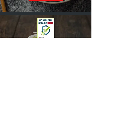
Padrísimo
comida mexicana
en
Cádiz
Pide online
Llama y pide
Medidas higiene