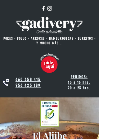
POKES - POLLO - ARROCES - HAMBURGUESAS - BURRITOS -
Y MUCHO MÁS...
PEDIDOS:
660 358 415
13 a 16 hrs.
956 425 189
20 a 23 hrs.
El Aljibe